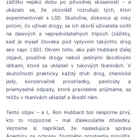
zážitku nejakú dobu po pôvodnej skúsenosti – a
ukázalo sa, že obzvlášť rozrušujú tých, ktorí
experimentovali s LSD. Skutočne, dokonca aj roky
potom, čo užívali drogy, sa ich skorší užívatelia ocitli
na desivých a nepredvídateľných tripoch (zážitky,
keď
je myseľ človeka pod vplyvom takýchto drog
ako napr. LSD). Okrem toho, ako pán Hubbard ďaĺej
objavil, pouličné drogy neboli jedinými škodlivými
látkami, ktoré sa ukladali v tukových tkanivách. V
skutočnosti prakticky každý druh drog, chemické
jedy, konzervačné prostriedky, pesticídy a
priemyselné odpady, ktoré pravidelne prijímame, sa
môžu v tkanivách ukladať a škodiť nám.
Tento objav – a L. Ron Hubbard bol nesporne prvý,
kto to rozpoznal – mal
ďalekosiahle dôsledky.
Vezmime si napríklad, že nasledujúca správa
Agentúry na ochranu životného prostredia pripúšťa,