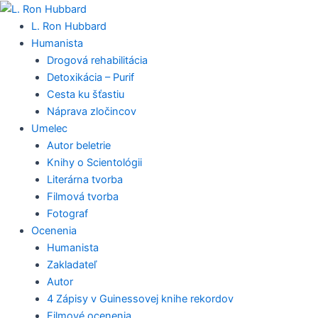
Preskočiť
na
L. Ron Hubbard
obsah
Humanista
Drogová rehabilitácia
Detoxikácia – Purif
Cesta ku šťastiu
Náprava zločincov
Umelec
Autor beletrie
Knihy o Scientológii
Literárna tvorba
Filmová tvorba
Fotograf
Ocenenia
Humanista
Zakladateľ
Autor
4 Zápisy v Guinessovej knihe rekordov
Filmové ocenenia