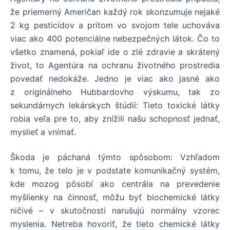
že priemerný Američan každý rok skonzumuje nejaké
2 kg pesticídov a pritom vo svojom tele uchováva
viac ako 400 potenciálne nebezpečných látok. Čo to
všetko znamená, pokiaľ ide o zlé zdravie a skrátený
život, to Agentúra na ochranu životného prostredia
povedať nedokáže. Jedno je v
iac ako jasné ako
z originálneho Hubbardovho výskumu, tak zo
sekundárnych lekárskych štúdií: Tieto toxické látky
robia veľa pre to, aby znížili našu schopnosť jednať,
myslieť a vnímať.
Škoda je páchaná týmto spôsobom: Vzhľadom
k tomu, že telo je v podstate kom
unikačný systém,
kde mozog pôsobí ako centrála na prevedenie
myšlienky na činnosť, môžu byť biochemické látky
ničivé – v skutočnosti narušujú normálny vzorec
myslenia. Netreba hovoriť, že tieto chemické látky