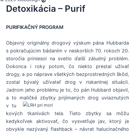
Detoxikácia – Purif
PURIFIKAČNÝ PROGRAM
Objavný originálny drogový výskum pána Hubbarda
s pokračujúcim bádaním v neskorších 70. rokoch 20.
storočia priniesol na svetlo ďalší záludný problém.
Dokonca i roky potom, čo niekto prestal užívať
drogy, a po náprave všetkých bezprostredných škôd,
zostal bývalý užívateľ drog v riskantnej situácii.
Jadrom jeho problému je to, čo pán Hubbard objavil,
a to maličké zbytky prijímaných drog u
viaznutých
v tu
kových tkanivách tela. Tieto zbytky sa môžu
kedykoľvek aktivovať, čo vysvetľuje jav, ktor
ý je
obvykle nazývaný flashback – návrat halucinačného