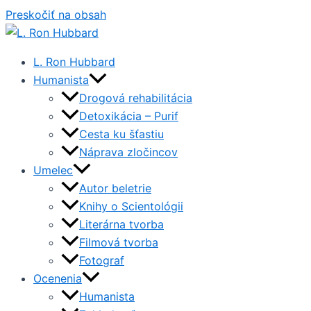
Preskočiť na obsah
L. Ron Hubbard
Humanista
Drogová rehabilitácia
Detoxikácia – Purif
Cesta ku šťastiu
Náprava zločincov
Umelec
Autor beletrie
Knihy o Scientológii
Literárna tvorba
Filmová tvorba
Fotograf
Ocenenia
Humanista