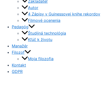
Zakladateľ
Autor
4 Zápisy v Guinessovej knihe rekordov
Filmové ocenenia
Pedagóg
Študijná technológia
Kľúč k životu
Manažér
Filozof
Moja filozofia
Kontakt
GDPR