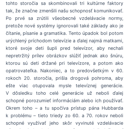
tohto storočia sa skombinovali tri kultúrne faktory
tak, že značne zmenšili našu schopnosť komunikovať.
Po prvé sa zrútili všeobecné vzdelávacie normy,
pretože nové systémy ignorovali také základy ako je
čítanie, písanie a gramatika. Tento úpadok bol potom
urýchlený príchodom televízie a ďalej najmä matkami,
ktoré svoje deti šupli pred televízor, aby nechali
nepretržitý prílev obrázkov slúžiť jednak ako šnúru,
ktorou sú deti držané pri televízore, a potom ako
opatrovateľka. Nakoniec, a to predovšetkým v 60.
rokoch 20. storočia, prišla drogová pohroma, aby
ešte viac otupovala mysle televíznej generácie.
V dôsledku toho celé generácie už neboli ďalej
schopné porozumieť informáciám alebo ich používať.
Okrem toho – a tu spočíva prístup pána Hubbarda
k problému – tieto triedy zo 60. a 70. rokov neboli
schopné využívať jeho skôr vyvinuté vzdelávacie