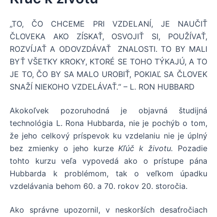
„TO, ČO CHCEME PRI VZDELANÍ, JE NAUČIŤ
ČLOVEKA AKO ZÍSKAŤ, OSVOJIŤ SI, POUŽÍVAŤ,
ROZVÍJAŤ A ODOVZDÁVAŤ ZNALOSTI. TO BY MALI
BYŤ VŠETKY KROKY, KTORÉ SE TOHO TÝKAJÚ, A TO
JE TO, ČO BY SA MALO UROBIŤ, POKIAĽ SA ČLOVEK
SNAŽÍ NIEKOHO VZDELÁVAŤ.“ – L. RON HUBBARD
Akokoľvek pozoruhodná je objavná študijná
technológia L. Rona Hubbarda, nie je pochýb o tom,
že jeho celkový príspevok ku vzdelaniu nie je úplný
bez zmienky o jeho kurze
Kľúč k životu.
Pozadie
tohto kurzu veľa vypovedá ako o prístupe pána
Hubbarda k problémom, tak o veľkom úpadku
vzdelávania behom 60. a 70. rokov 20. storočia.
Ako správne upozornil, v neskorších desaťročiach