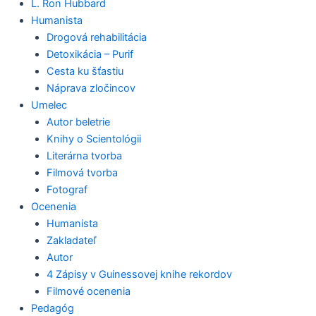
L. Ron Hubbard
Humanista
Drogová rehabilitácia
Detoxikácia – Purif
Cesta ku šťastiu
Náprava zločincov
Umelec
Autor beletrie
Knihy o Scientológii
Literárna tvorba
Filmová tvorba
Fotograf
Ocenenia
Humanista
Zakladateľ
Autor
4 Zápisy v Guinessovej knihe rekordov
Filmové ocenenia
Pedagóg